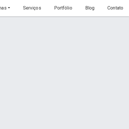
nas
Serviços
Portfólio
Blog
Contato
Início
Serviço
s
Contato