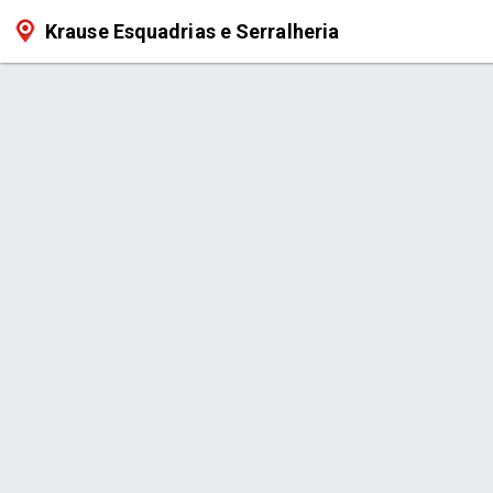
Krause Esquadrias e Serralheria
Serviço > Cercas Integrada c/ Lix