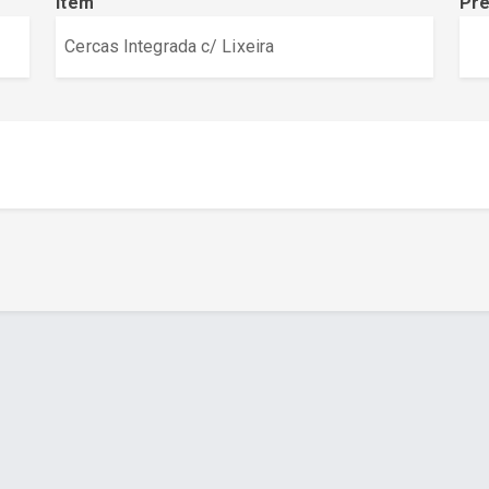
Item
Pr
a - www.cuboguia.com.br - Desenvolvimento de Sites e Sistem