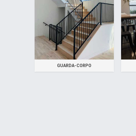
GUARDA-CORPO
Desenvolvido por Poly Design
Cubo Gui