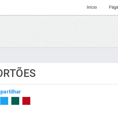
Início
Pági
ORTÕES
artilhar