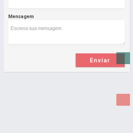
Mensagem
Enviar
Desenvolvido por Poly Design
Cubo Guia -
www.cuboguia.com.br - Desenvolvimento de Sites e
Sistemas para WEB.
© 2026 ®
Política de Cookies