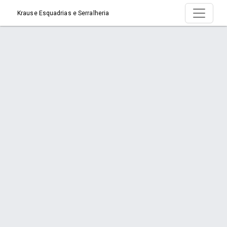
Krause Esquadrias e Serralheria
Serviço > Móveis Industriais
Início
Serviço